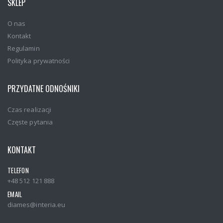
SKLEP
O nas
Kontakt
Regulamin
Polityka prywatności
PRZYDATNE ODNOŚNIKI
Czas realizacji
Częste pytania
KONTAKT
TELEFON
+48 512 121 888
EMAIL
diames@interia.eu