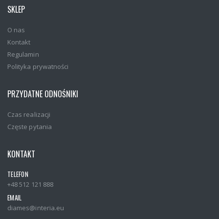
SKLEP
O nas
Kontakt
Regulamin
Polityka prywatności
PRZYDATNE ODNOŚNIKI
Czas realizacji
Częste pytania
KONTAKT
TELEFON
+48 512 121 888
EMAIL
diames@interia.eu