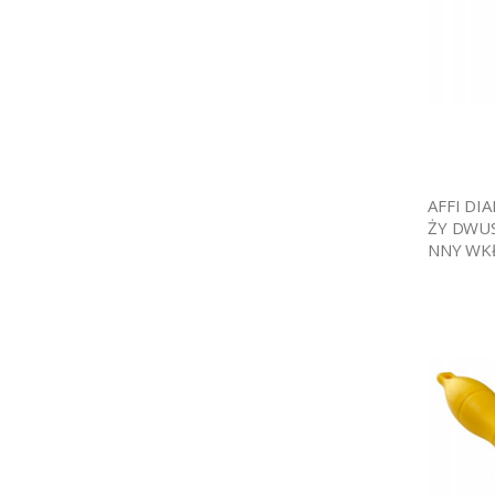
AFFI D
ŻY DWU
NNY WK