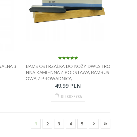
WALNA 3
BAMS OSTRZAŁKA DO NOŻY DWUSTRO
NNA KAMIENNA Z PODSTAWĄ BAMBUS
OWĄ Z PROWADNICĄ
49.99 PLN
DO KOSZYKA
1
2
3
4
5