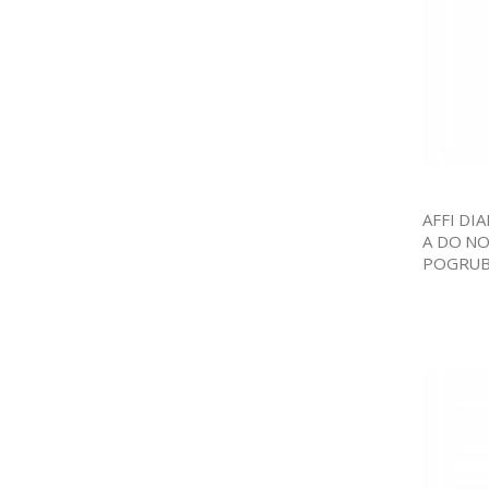
AFFI D
A DO N
POGRUB