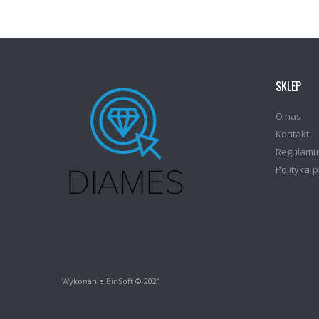
SKLEP
O nas
Kontakt
Regulami
Polityka 
Wykonanie BinSoft © 2021