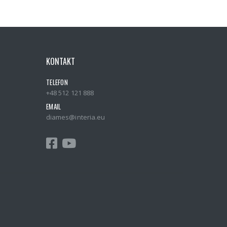
KONTAKT
TELEFON
+48 512 121 888
EMAIL
diames@interia.eu