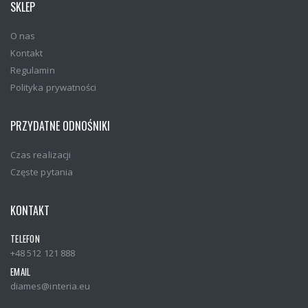
SKLEP
O nas
Kontakt
Regulamin
Polityka prywatności
PRZYDATNE ODNOŚNIKI
Czas realizacji
Częste pytania
KONTAKT
TELEFON
+48 512 121 888
EMAIL
diames@interia.eu