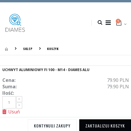
1
SKLEP
KOSZYK
UCHWYT ALUMINIOWY FI 100 - M14 - DIAMES ALU
Cena:
79.90 PLN
Suma:
79.90 PLN
Ilość:
Usuń
KONTYNUUJ ZAKUPY