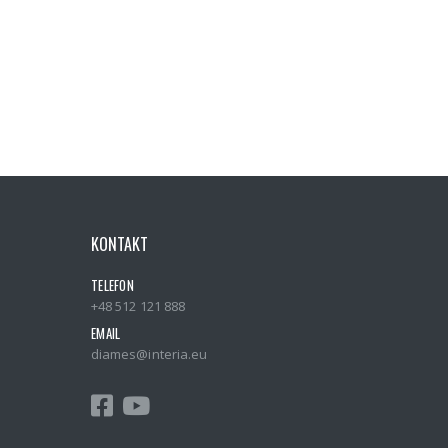
KONTAKT
TELEFON
+48 512 121 888
EMAIL
diames@interia.eu