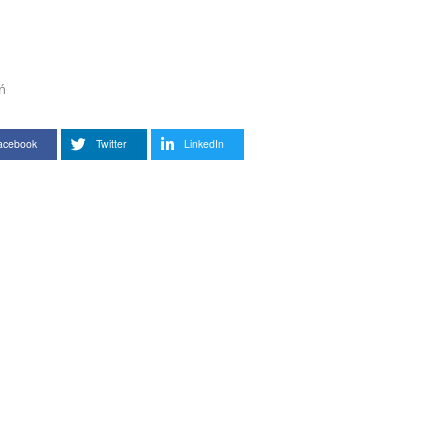
ń
acebook
Twitter
LinkedIn