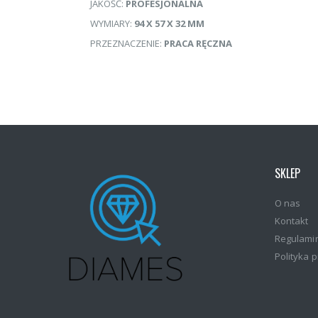
JAKOŚĆ:
PROFESJONALNA
WYMIARY:
94 X 57 X 32 MM
PRZEZNACZENIE:
PRACA RĘCZNA
SKLEP
O nas
Kontakt
Regulami
Polityka 