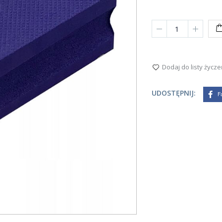
Dodaj do listy życze
UDOSTĘPNIJ:
F