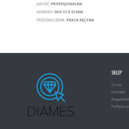
JAKOŚĆ:
PROFESJONALNA
WYMIARY:
94 X 57 X 32 MM
PRZEZNACZENIE:
PRACA RĘCZNA
SKLEP
O nas
Kontakt
Regulami
Polityka 