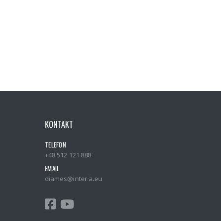
KONTAKT
TELEFON
+48 512 121 888
EMAIL
diames@interia.eu