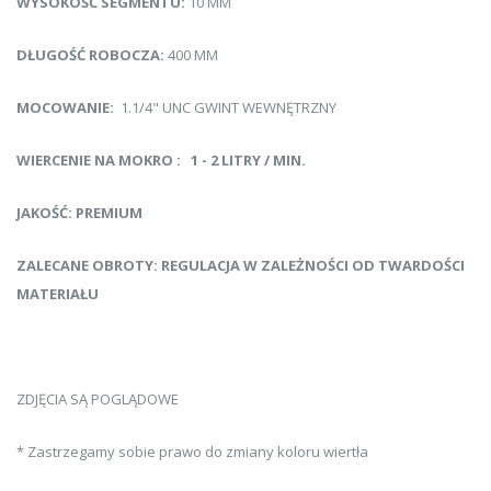
WYSOKOŚĆ SEGMENTU:
10 MM
DŁUGOŚĆ ROBOCZA:
400 MM
MOCOWANIE:
1.1/4" UNC GWINT WEWNĘTRZNY
WIERCENIE NA MOKRO : 1 - 2 LITRY / MIN.
JAKOŚĆ: PREMIUM
ZALECANE OBROTY: REGULACJA W ZALEŻNOŚCI OD TWARDOŚCI
MATERIAŁU
ZDJĘCIA SĄ POGLĄDOWE
* Zastrzegamy sobie prawo do zmiany koloru wiertła