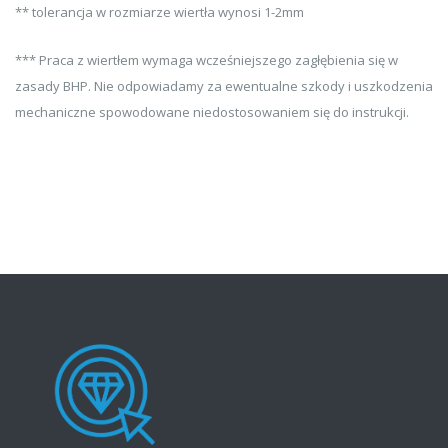
** tolerancja w rozmiarze wiertła wynosi 1-2mm
*** Praca z wiertłem wymaga wcześniejszego zagłębienia się w
zasady BHP. Nie odpowiadamy za ewentualne szkody i uszkodzenia
mechaniczne spowodowane niedostosowaniem się do instrukcji.