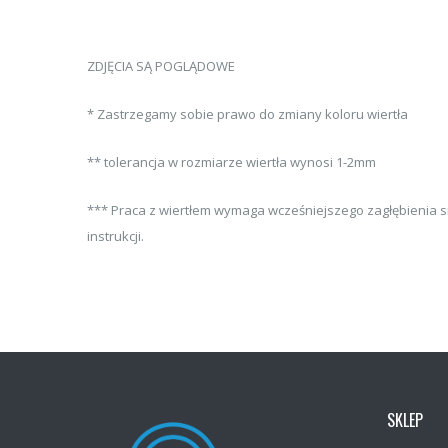
ZDJĘCIA SĄ POGLĄDOWE
* Zastrzegamy sobie prawo do zmiany koloru wiertła
** tolerancja w rozmiarze wiertła wynosi 1-2mm
*** Praca z wiertłem wymaga wcześniejszego zagłębienia
instrukcji.
SKLEP