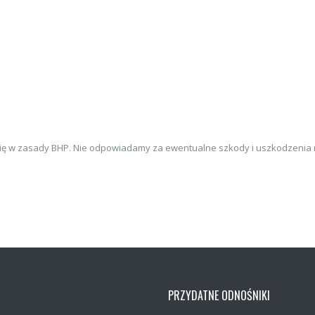
 się w zasady BHP. Nie odpowiadamy za ewentualne szkody i uszkodzen
PRZYDATNE ODNOŚNIKI