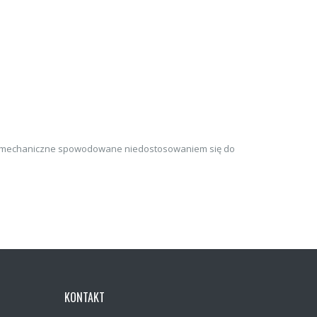
ia mechaniczne spowodowane niedostosowaniem się do
KONTAKT