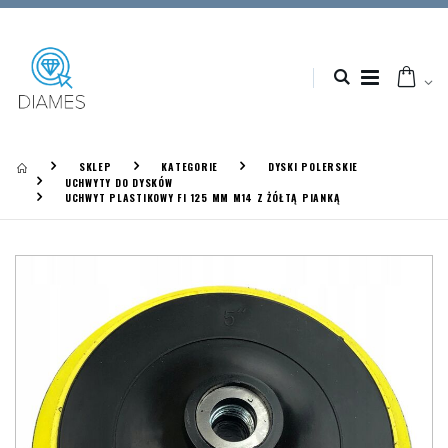
SKLEP
KATEGORIE
DYSKI POLERSKIE
UCHWYTY DO DYSKÓW
UCHWYT PLASTIKOWY FI 125 MM M14 Z ŻÓŁTĄ PIANKĄ