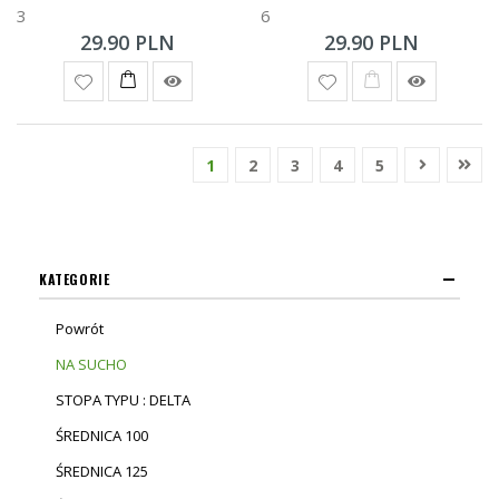
3
6
29.90 PLN
29.90 PLN
1
2
3
4
5
KATEGORIE
Powrót
NA SUCHO
STOPA TYPU : DELTA
ŚREDNICA 100
ŚREDNICA 125